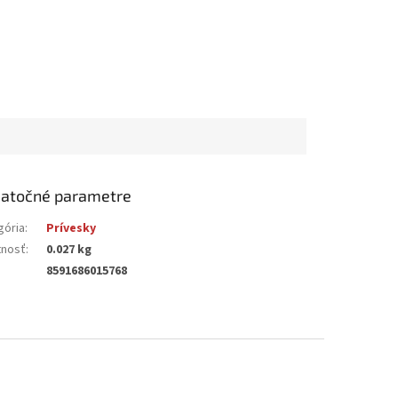
atočné parametre
gória
:
Prívesky
nosť
:
0.027 kg
8591686015768