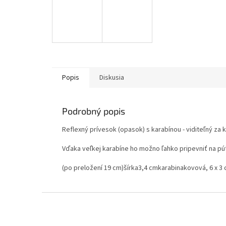
Popis
Diskusia
Podrobný popis
Reflexný prívesok (opasok) s karabínou - viditeľný za
Vďaka veľkej karabíne ho možno ľahko pripevniť na pút
(po preložení 19 cm)šírka3,4 cmkarabinakovová, 6 x 3
Z
á
p