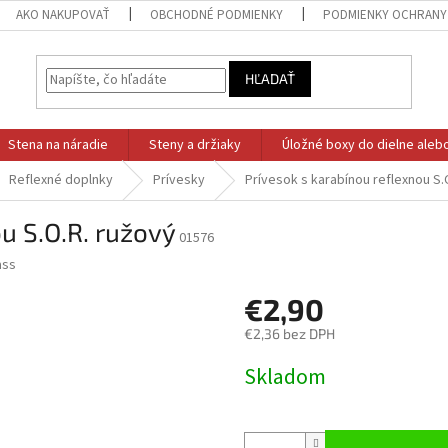
AKO NAKUPOVAŤ
OBCHODNÉ PODMIENKY
PODMIENKY OCHRANY
HĽADAŤ
Stena na náradie
Steny a držiaky
Úložné boxy do dielne aleb
Reflexné doplnky
Prívesky
Prívesok s karabínou reflexnou S.
u S.O.R. ružový
01576
ss
€2,90
€2,36 bez DPH
Jednotková
Skladom
cena: