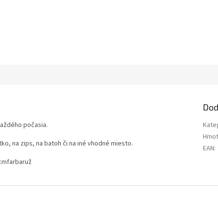
Dod
 každého počasia.
Kate
Hmot
ko, na zips, na batoh či na iné vhodné miesto.
EAN
:
 cmfarbaruž