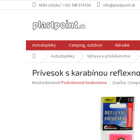
Prejsť
Máte otázku? +421 948 074 034
info@plastpoint.sk
na
obsah
Autodoplnky
Camping, outdoor
Náradie
Domov
Autodoplnky
Výbava a príslušenstvo
Prívesok s karabínou reflexno
Priemerné
Neohodnotené
Podrobnosti hodnotenia
Značka:
Compa
hodnotenie
produktu
je
0,0
z
5
hviezdičiek.