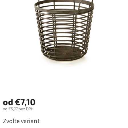
od
€7,10
od
€5,77
bez DPH
Jednotková
Zvoľte variant
cena: