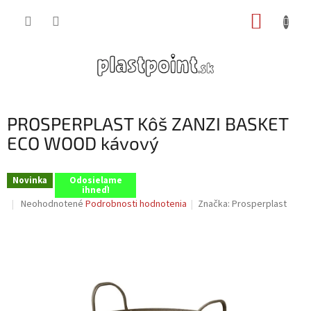
Prejsť
NÁKUP
na
obsah
KOŠÍK
PROSPERPLAST Kôš ZANZI BASKET
ECO WOOD kávový
Novinka
Odosielame
ihneď!
Priemerné
Neohodnotené
Podrobnosti hodnotenia
Značka:
Prosperplast
hodnotenie
produktu
je
0,0
z
5
hviezdičiek.