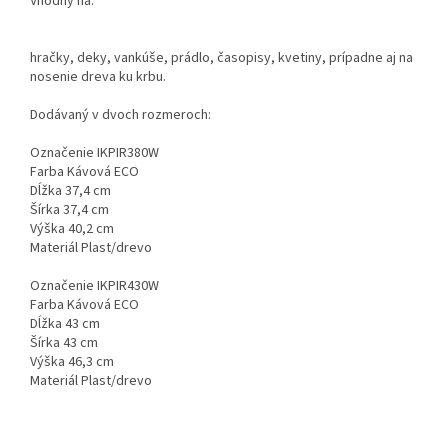
Vhodný na:
hračky, deky, vankúše, prádlo, časopisy, kvetiny, prípadne aj na
nosenie dreva ku krbu.
Dodávaný v dvoch rozmeroch:
Označenie IKPIR380W
Farba Kávová ECO
Dĺžka 37,4 cm
Šírka 37,4 cm
Výška 40,2 cm
Materiál Plast/drevo
Označenie IKPIR430W
Farba Kávová ECO
Dĺžka 43 cm
Šírka 43 cm
Výška 46,3 cm
Materiál Plast/drevo