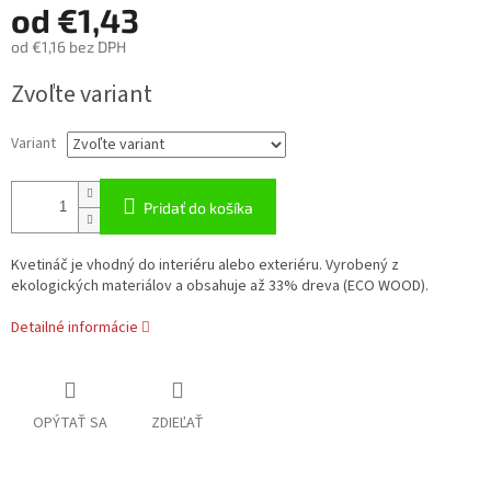
od
€1,43
od
€1,16
bez DPH
Jednotková
Zvoľte variant
cena:
Variant
Pridať do košíka
Kvetináč je vhodný do interiéru alebo exteriéru. Vyrobený z
ekologických materiálov a obsahuje až 33% dreva (ECO WOOD).
Detailné informácie
OPÝTAŤ SA
ZDIEĽAŤ