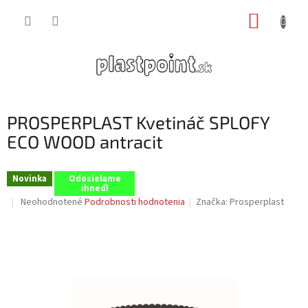
Prejsť
NÁKUP
na
obsah
KOŠÍK
PROSPERPLAST Kvetináč SPLOFY
ECO WOOD antracit
Novinka
Odosielame
ihneď!
Priemerné
Neohodnotené
Podrobnosti hodnotenia
Značka:
Prosperplast
hodnotenie
produktu
je
0,0
z
5
hviezdičiek.