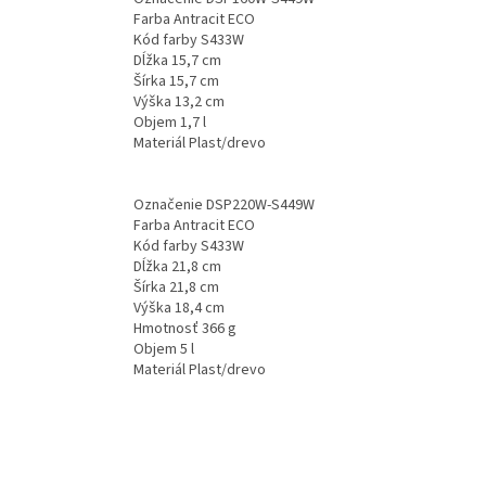
Farba Antracit ECO
Kód farby S433W
Dĺžka 15,7 cm
Šírka 15,7 cm
Výška 13,2 cm
Objem 1,7 l
Materiál Plast/drevo
Označenie DSP220W-S449W
Farba Antracit ECO
Kód farby S433W
Dĺžka 21,8 cm
Šírka 21,8 cm
Výška 18,4 cm
Hmotnosť 366 g
Objem 5 l
Materiál Plast/drevo