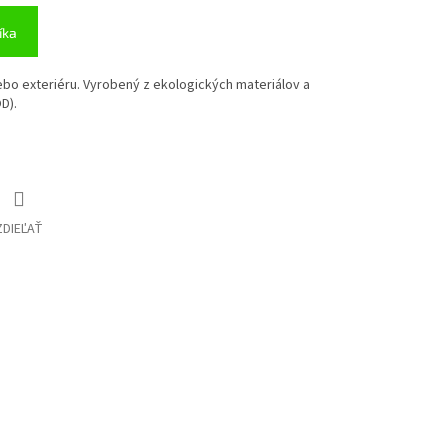
íka
lebo exteriéru. Vyrobený z ekologických materiálov a
D).
ZDIEĽAŤ