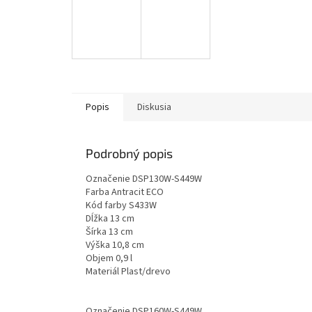
Popis
Diskusia
Podrobný popis
Označenie DSP130W-S449W
Farba Antracit ECO
Kód farby S433W
Dĺžka 13 cm
Šírka 13 cm
Výška 10,8 cm
Objem 0,9 l
Materiál Plast/drevo
Označenie DSP160W-S449W