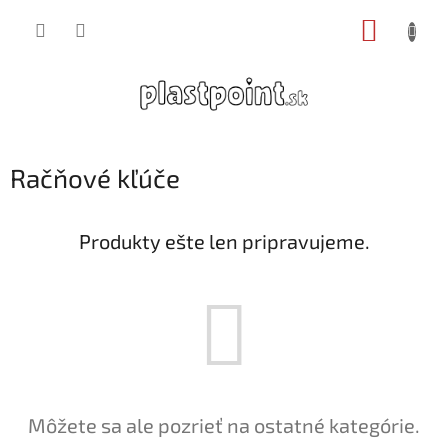
Prejsť
NÁKUP
na
obsah
KOŠÍK
Račňové kľúče
Produkty ešte len pripravujeme.
Môžete sa ale pozrieť na ostatné kategórie.