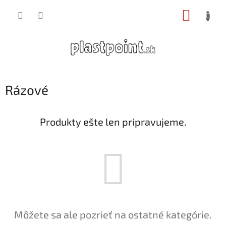
Prejsť
NÁKUP
na
obsah
KOŠÍK
Rázové
Produkty ešte len pripravujeme.
Môžete sa ale pozrieť na ostatné kategórie.