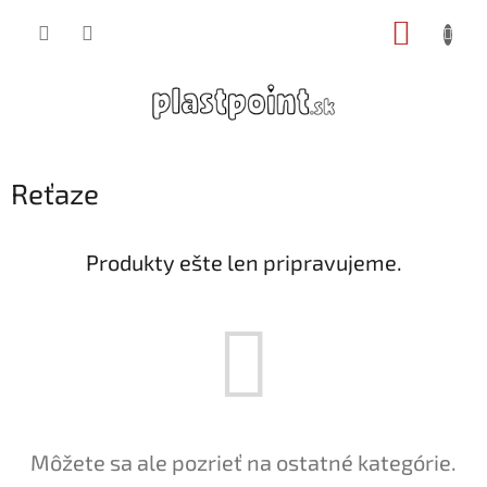
Prejsť
NÁKUP
na
obsah
KOŠÍK
Reťaze
Produkty ešte len pripravujeme.
Môžete sa ale pozrieť na ostatné kategórie.