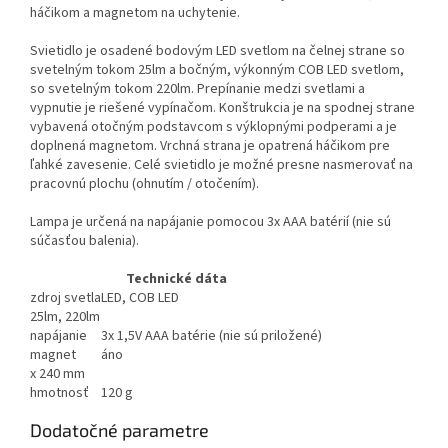
háčikom a magnetom na uchytenie.
Svietidlo je osadené bodovým LED svetlom na čelnej strane so
svetelným tokom 25lm a bočným, výkonným COB LED svetlom,
so svetelným tokom 220lm. Prepínanie medzi svetlami a
vypnutie je riešené vypínačom. Konštrukcia je na spodnej strane
vybavená otočným podstavcom s výklopnými podperami a je
doplnená magnetom. Vrchná strana je opatrená háčikom pre
ľahké zavesenie. Celé svietidlo je možné presne nasmerovať na
pracovnú plochu (ohnutím / otočením).
Lampa je určená na napájanie pomocou 3x AAA batérií (nie sú
súčasťou balenia).
Technické dáta
zdroj svetla
LED, COB LED
25lm, 220lm
napájanie
3x 1,5V AAA batérie (nie sú priložené)
magnet
áno
x 240 mm
hmotnosť
120 g
Dodatočné parametre