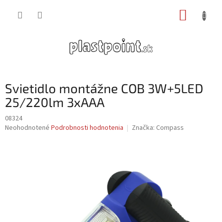
Prejsť
NÁKUP
na
obsah
KOŠÍK
Svietidlo montážne COB 3W+5LED
25/220lm 3xAAA
08324
Priemerné
Neohodnotené
Podrobnosti hodnotenia
Značka:
Compass
hodnotenie
produktu
je
0,0
z
5
hviezdičiek.