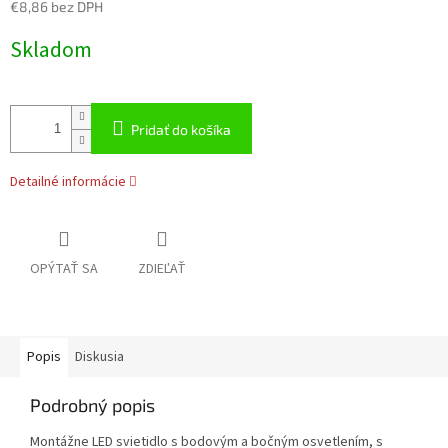
€8,86 bez DPH
Jednotková
Skladom
cena:
Pridať do košíka
Detailné informácie
OPÝTAŤ SA
ZDIEĽAŤ
Popis
Diskusia
Podrobný popis
Montážne LED svietidlo s bodovým a bočným osvetlením, s