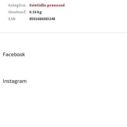
Kategória
:
Svietidlo prenosné
Hmotnosť
:
0.16 kg
EAN
:
8591686083248
Z
á
p
ä
Facebook
t
i
e
Instagram