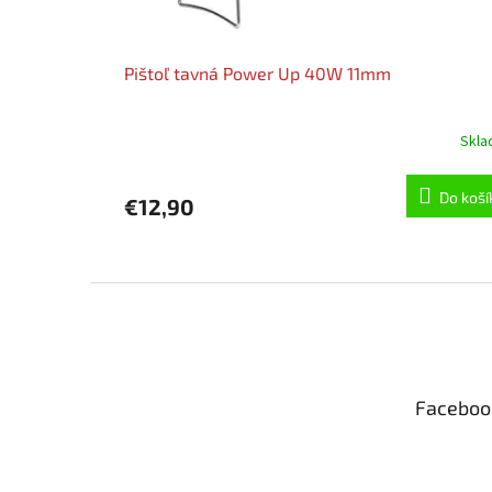
Pištoľ tavná Power Up 40W 11mm
Skl
Do koší
€12,90
Z
á
p
ä
t
Faceboo
i
e