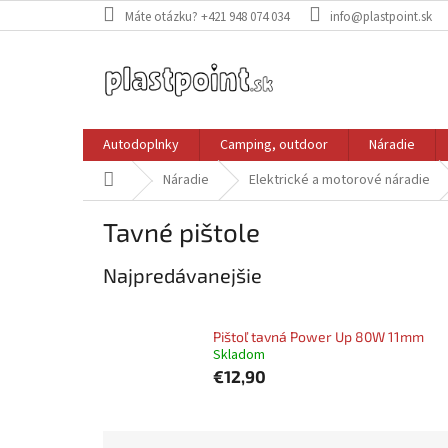
Prejsť
Máte otázku? +421 948 074 034
info@plastpoint.sk
na
obsah
Autodoplnky
Camping, outdoor
Náradie
Domov
Náradie
Elektrické a motorové náradie
Tavné pištole
Najpredávanejšie
Pištoľ tavná Power Up 80W 11mm
Skladom
€12,90
R