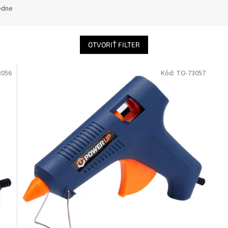
edne
OTVORIŤ FILTER
3056
Kód:
TO-73057