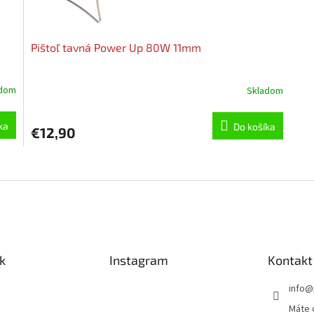
Pištoľ tavná Power Up 80W 11mm
adom
Skladom
ka
Do košíka
€12,90
O
v
l
á
d
a
c
i
k
Instagram
Kontakt
e
p
info
@
r
Máte 
v