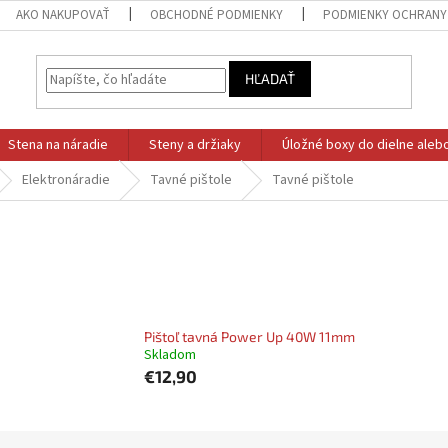
AKO NAKUPOVAŤ
OBCHODNÉ PODMIENKY
PODMIENKY OCHRANY
HĽADAŤ
Stena na náradie
Steny a držiaky
Úložné boxy do dielne aleb
Elektronáradie
Tavné pištole
Tavné pištole
Pištoľ tavná Power Up 40W 11mm
Skladom
€12,90