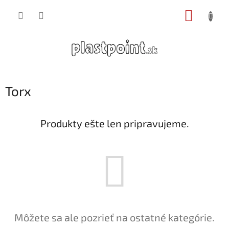
Prejsť
NÁKUP
na
obsah
KOŠÍK
Torx
Produkty ešte len pripravujeme.
Môžete sa ale pozrieť na ostatné kategórie.