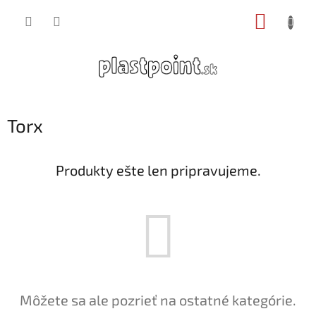
Prejsť
NÁKUP
na
obsah
KOŠÍK
Torx
Produkty ešte len pripravujeme.
Môžete sa ale pozrieť na ostatné kategórie.