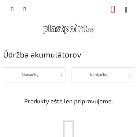
Prejsť
NÁKUP
na
obsah
KOŠÍK
Údržba akumulátorov
Skúšačky
Nabíjačky
Produkty ešte len pripravujeme.