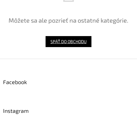
Môžete sa ale pozrieť na ostatné kategórie.
SPÄŤ DO OBCHODU
Z
á
p
ä
Facebook
t
i
e
Instagram