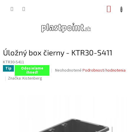
Prejsť
NÁKUP
na
obsah
KOŠÍK
Úložný box čierny - KTR30-S411
KTR30-S411
Tip
Odosielame
Priemerné
Neohodnotené
Podrobnosti hodnotenia
ihneď!
hodnotenie
Značka:
Kistenberg
produktu
je
0,0
z
5
hviezdičiek.