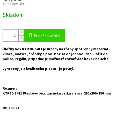
€1,37 bez DPH
Jednotková
Skladom
cena:
Pridať do košíka
Úložný box KTR30- S411 je určený na rôzny spotrebný materiál -
klince, matice, šróbiky a pod. Box sa dá jednoducho uložiť do
police, regálu, prípadne je možnosť stavať viac boxov na seba.
Vyrobený je z kvalitného plastu - je pevný.
Rozmer:
KTR30-S411 Plastový box, zásuvka veľká čierna 290x200x150 mm
Objem: 7 l