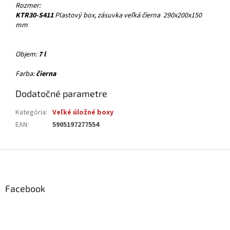
Rozmer:
KTR30-S411
Plastový box, zásuvka veľká čierna 290x200x150
mm
Objem:
7
l
Farba:
čierna
Dodatočné parametre
Kategória
:
Veľké úložné boxy
EAN
:
5905197277554
Z
á
p
ä
Facebook
t
i
e