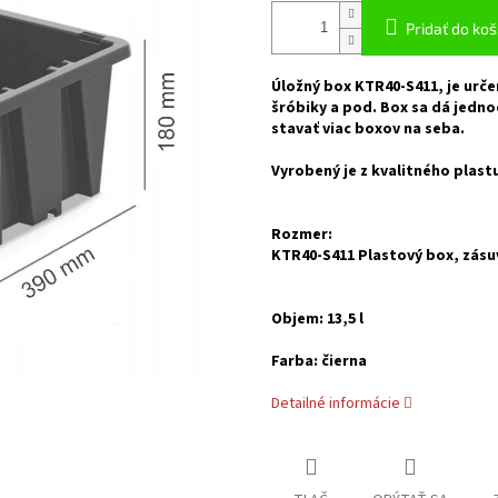
Pridať do koš
Úložný box KTR40-S411, je urče
šróbiky a pod. Box sa dá jedno
stavať viac boxov na seba.
Vyrobený je z kvalitného plastu
Rozmer:
KTR40-S411 Plastový box, zásu
Objem: 13,5 l
Farba: čierna
Detailné informácie