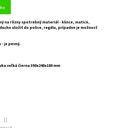
íka
ný na rôzny spotrebný materiál - klince, matice,
ducho uložiť do police, regálu, prípadne je možnosť
 - je pevný.
vka veľká čierna 390x240x180 mm