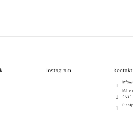
k
Instagram
Kontakt
info
@
Máte 
4 034
Plastp