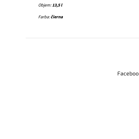
Objem:
13,5
l
Farba:
čierna
Z
á
p
ä
t
Faceboo
i
e