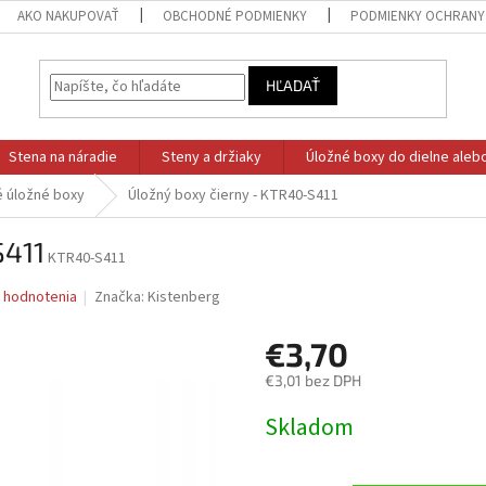
AKO NAKUPOVAŤ
OBCHODNÉ PODMIENKY
PODMIENKY OCHRANY
HĽADAŤ
Stena na náradie
Steny a držiaky
Úložné boxy do dielne aleb
é úložné boxy
Úložný boxy čierny - KTR40-S411
S411
KTR40-S411
 hodnotenia
Značka:
Kistenberg
€3,70
€3,01 bez DPH
Jednotková
Skladom
cena: