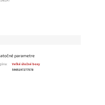
ZDIEĽAŤ
atočné parametre
gória
:
Veľké úložné boxy
5905197277578