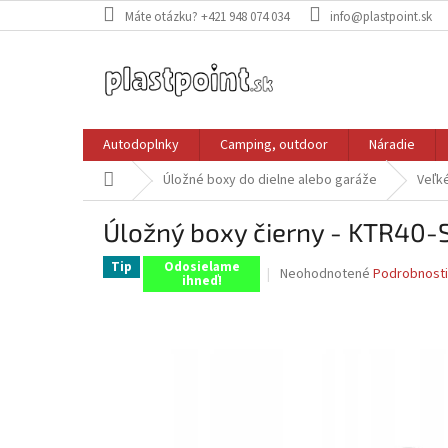
Prejsť
Máte otázku? +421 948 074 034
info@plastpoint.sk
na
obsah
Autodoplnky
Camping, outdoor
Náradie
Domov
Úložné boxy do dielne alebo garáže
Veľk
Úložný boxy čierny - KTR40-
Tip
Odosielame
Priemerné
Neohodnotené
Podrobnosti
ihneď!
hodnotenie
produktu
je
0,0
z
5
hviezdičiek.