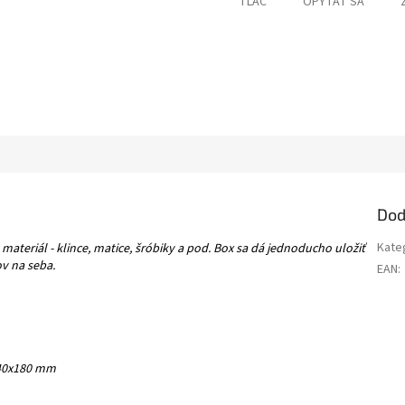
TLAČ
OPÝTAŤ SA
Dod
Kate
 materiál - klince, matice, šróbiky a pod. Box sa dá jednoducho uložiť
ov na seba.
EAN
:
x240x180 mm