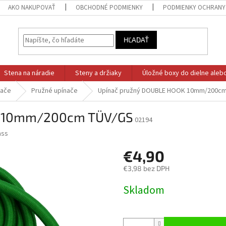
AKO NAKUPOVAŤ
OBCHODNÉ PODMIENKY
PODMIENKY OCHRANY
HĽADAŤ
Stena na náradie
Steny a držiaky
Úložné boxy do dielne aleb
nače
Pružné upínače
Upínač pružný DOUBLE HOOK 10mm/200c
K 10mm/200cm TÜV/GS
02194
ss
€4,90
€3,98 bez DPH
Jednotková
Skladom
cena: