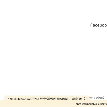
Z
á
p
ä
t
Faceboo
i
e
Copyright 2026
Plastpoint.sk
. Všetky práva vyhradené.
Nakupujte so ZĽAVOU!% Lentý výpredaj s kódom LETO! 📦 🚚
Tento web používa súbory 