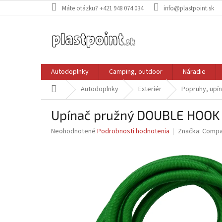
Prejsť
Máte otázku? +421 948 074 034
info@plastpoint.sk
na
obsah
Autodoplnky
Camping, outdoor
Náradie
Domov
Autodoplnky
Exteriér
Popruhy, upí
Upínač pružný DOUBLE HOO
Priemerné
Neohodnotené
Podrobnosti hodnotenia
Značka:
Compa
hodnotenie
produktu
je
0,0
z
5
hviezdičiek.