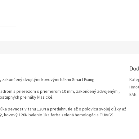
Dod
, zakončený dvojitými kovovými hákmi Smart Fixing.
Kate
Hmot
 jadrom s prierezom s priemerom 10 mm, zakončený zdvojenými,
EAN
:
ostupných pre háky klasické.
úka pevnosť v ťahu 120N a pretiahnutie až o polovicu svojej dĺžky až
ný, kovový 120N balenie 1ks farba zelená homologácia TÜV/GS