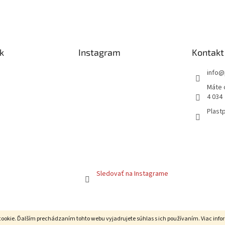
k
Instagram
Kontakt
info
@
Máte 
4 034
Plastp
Sledovať na Instagrame
cookie. Ďalším prechádzaním tohto webu vyjadrujete súhlas s ich používaním. Viac info