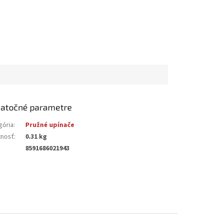
atočné parametre
gória
:
Pružné upínače
nosť
:
0.31 kg
8591686021943