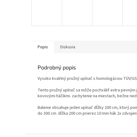
Popis
Diskusia
Podrobný popis
Vysoko kvalitný pružný upínač s homologáciou TÜV/GS
Tento pružný upínač sa môže pochváliť extra pevným
kovovými háčikmi. zachytenie na miestach, bežne ned
Balenie obsahuje jeden upínač dĺžky 200 cm, ktorý pon
do 300 cm. dĺžka 200 cm prierez 10 mm hák 2x zdvoje