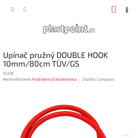
Prejsť
NÁKUP
na
obsah
KOŠÍK
Upínač pružný DOUBLE HOOK
10mm/80cm TÜV/GS
02191
Priemerné
Neohodnotené
Podrobnosti hodnotenia
Značka:
Compass
hodnotenie
produktu
je
0,0
z
5
hviezdičiek.