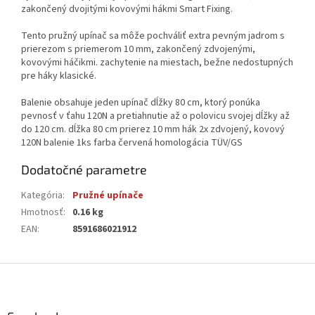
zakončený dvojitými kovovými hákmi Smart Fixing.
Tento pružný upínač sa môže pochváliť extra pevným jadrom s
prierezom s priemerom 10 mm, zakončený zdvojenými,
kovovými háčikmi. zachytenie na miestach, bežne nedostupných
pre háky klasické.
Balenie obsahuje jeden upínač dĺžky 80 cm, ktorý ponúka
pevnosť v ťahu 120N a pretiahnutie až o polovicu svojej dĺžky až
do 120 cm. dĺžka 80 cm prierez 10 mm hák 2x zdvojený, kovový
120N balenie 1ks farba červená homologácia TÜV/GS
Dodatočné parametre
Kategória
:
Pružné upínače
Hmotnosť
:
0.16 kg
EAN
:
8591686021912
Z
á
p