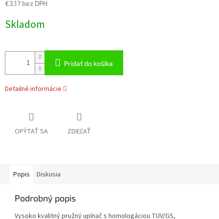
€3,17 bez DPH
Jednotková
Skladom
cena:
Pridať do košíka
Detailné informácie
OPÝTAŤ SA
ZDIEĽAŤ
Popis
Diskusia
Podrobný popis
Vysoko kvalitný pružný upínač s homologáciou TÜV/GS,