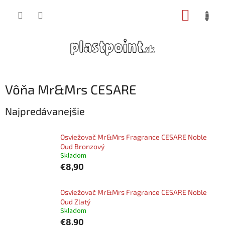
Prejsť
NÁKUP
na
obsah
KOŠÍK
Vôňa Mr&Mrs CESARE
Najpredávanejšie
Osviežovač Mr&Mrs Fragrance CESARE Noble
Oud Bronzový
Skladom
€8,90
Osviežovač Mr&Mrs Fragrance CESARE Noble
Oud Zlatý
Skladom
€8,90