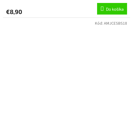
Do košíka
€8,90
Kód:
AMJCESBS18