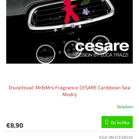
o
o
d
v
u
k
t
o
v
Osviežovač Mr&Mrs Fragrance CESARE Caribbean Sea
Modrý
Skladom
Do košíka
€8,90
Kód:
AMJCESBS03