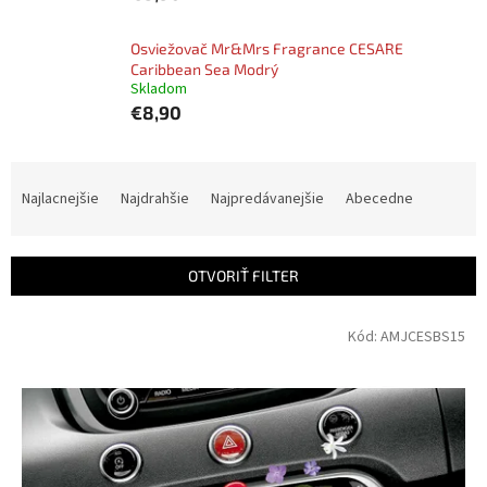
Osviežovač Mr&Mrs Fragrance CESARE
Caribbean Sea Modrý
Skladom
€8,90
R
a
Najlacnejšie
Najdrahšie
Najpredávanejšie
Abecedne
d
e
n
OTVORIŤ FILTER
i
e
V
Kód:
AMJCESBS15
p
ý
r
p
o
i
d
s
u
p
k
r
t