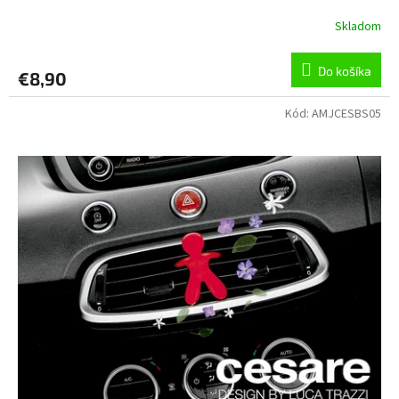
Skladom
Do košíka
€8,90
Kód:
AMJCESBS05