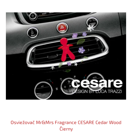
Osviežovač Mr&Mrs Fragrance CESARE Cedar Wood
Čierny