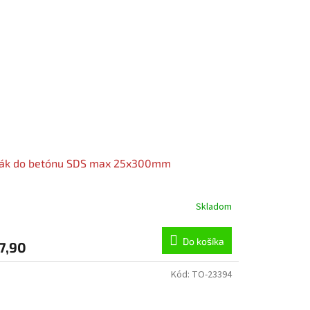
ták do betónu SDS max 25x300mm
Skladom
Do košíka
7,90
Kód:
TO-23394