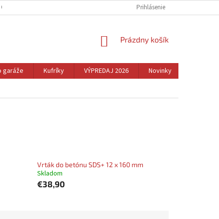
 OSOBNÝCH ÚDAJOV
REKLAMÁCIA A VRÁTENIE TOVARU
Prihlásenie
CENNÉ TIPY
NÁKUPNÝ
Prázdny košík
KOŠÍK
o garáže
Kufríky
VÝPREDAJ 2026
Novinky
Dom
Vrták do betónu SDS+ 12 x 160 mm
Skladom
€38,90