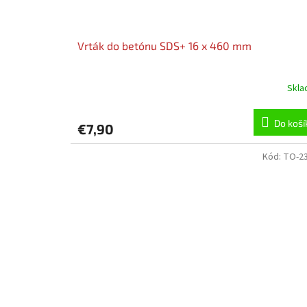
Vrták do betónu SDS+ 16 x 460 mm
Skl
Do koší
€7,90
Kód:
TO-2