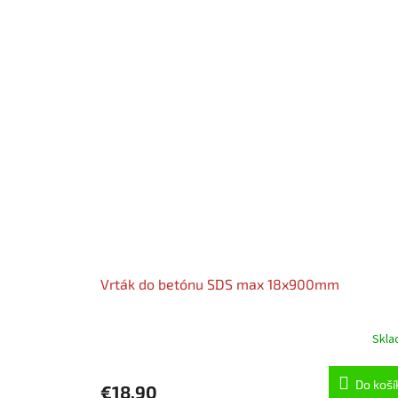
Vrták do betónu SDS max 18x900mm
Skl
Do koší
€18,90