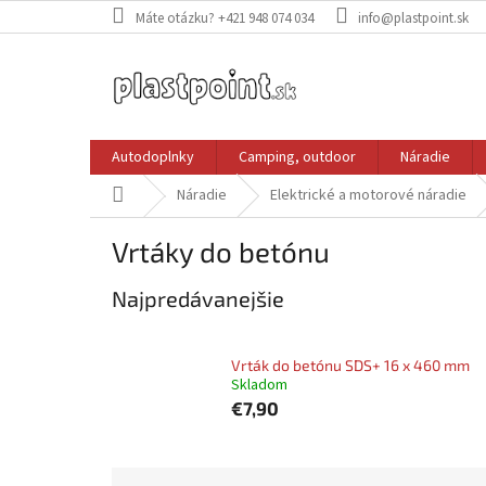
Prejsť
Máte otázku? +421 948 074 034
info@plastpoint.sk
na
obsah
Autodoplnky
Camping, outdoor
Náradie
Domov
Náradie
Elektrické a motorové náradie
Vrtáky do betónu
Najpredávanejšie
Vrták do betónu SDS+ 16 x 460 mm
Skladom
€7,90
R