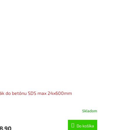
ták do betónu SDS max 24x600mm
Skladom
Do košíka
8,90