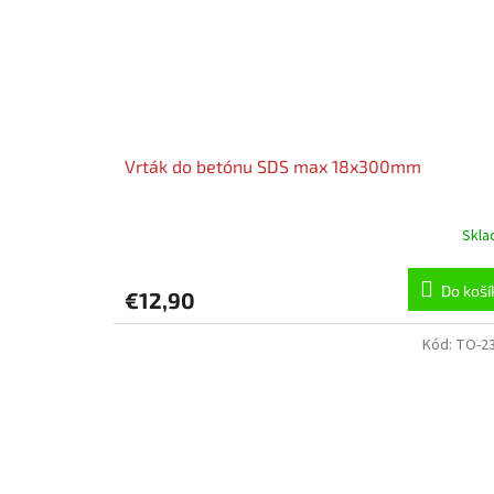
Vrták do betónu SDS max 18x300mm
Skl
Do koší
€12,90
Kód:
TO-2