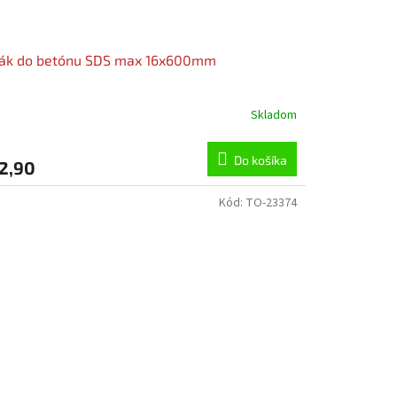
ták do betónu SDS max 16x600mm
Skladom
Do košíka
2,90
Kód:
TO-23374