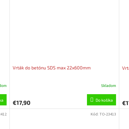
Vrták do betónu SDS max 22x600mm
Vr
adom
Skladom
ka
Do košíka
€17,90
€1
3412
Kód:
TO-23413