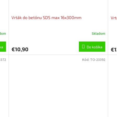
Vrták do betónu SDS max 16x300mm
Vr
adom
Skladom
ka
Do košíka
€10,90
€1
3372
Kód:
TO-23392