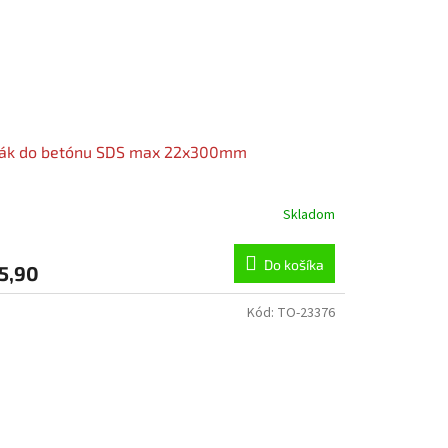
ták do betónu SDS max 22x300mm
Skladom
Do košíka
5,90
Kód:
TO-23376