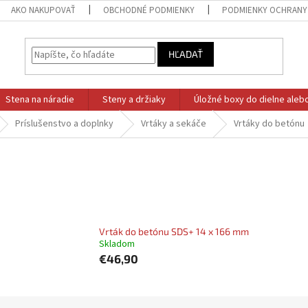
AKO NAKUPOVAŤ
OBCHODNÉ PODMIENKY
PODMIENKY OCHRANY
HĽADAŤ
Stena na náradie
Steny a držiaky
Úložné boxy do dielne aleb
Príslušenstvo a doplnky
Vrtáky a sekáče
Vrtáky do betónu
Vrták do betónu SDS+ 14 x 166 mm
Skladom
€46,90