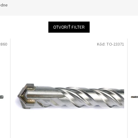
edne
OTVORIŤ FILTER
3860
Kód:
TO-23371