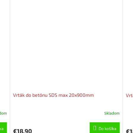
Vrták do betónu SDS max 20x900mm
Vr
adom
Skladom
ka
Do košíka
€18,90
€1