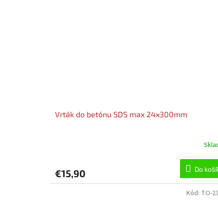
Vrták do betónu SDS max 24x300mm
Skl
Do koší
€15,90
Kód:
TO-2