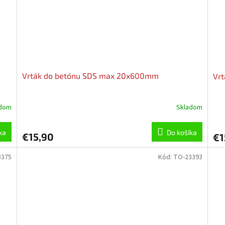
Vrták do betónu SDS max 20x600mm
Vr
adom
Skladom
ka
Do košíka
€15,90
€1
3375
Kód:
TO-23393