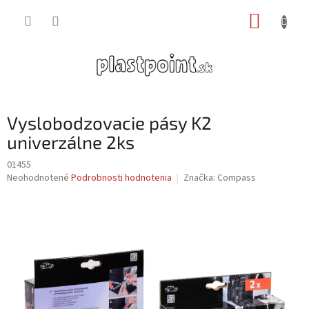
Prejsť
NÁKUP
na
obsah
KOŠÍK
Vyslobodzovacie pásy K2
univerzálne 2ks
01455
Priemerné
Neohodnotené
Podrobnosti hodnotenia
Značka:
Compass
hodnotenie
produktu
je
0,0
z
5
hviezdičiek.