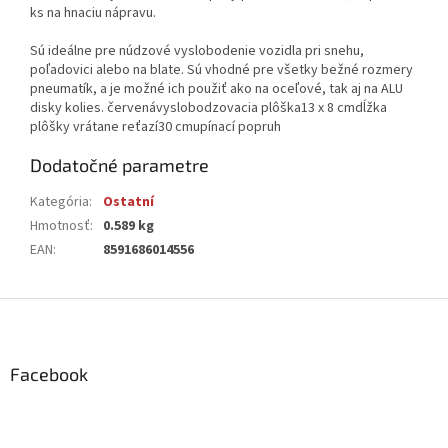
ks na hnaciu nápravu.
Sú ideálne pre núdzové vyslobodenie vozidla pri snehu,
poľadovici alebo na blate. Sú vhodné pre všetky bežné rozmery
pneumatík, a je možné ich použiť ako na oceľové, tak aj na ALU
disky kolies. červenávyslobodzovacia plôška13 x 8 cmdĺžka
plôšky vrátane reťazí30 cmupínací popruh
Dodatočné parametre
Kategória
:
Ostatní
Hmotnosť
:
0.589 kg
EAN
:
8591686014556
Z
á
p
ä
Facebook
t
i
e