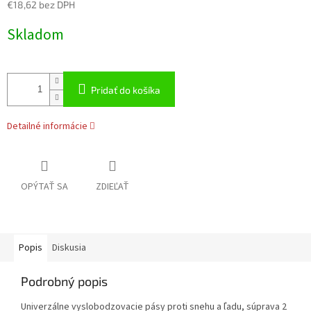
€18,62 bez DPH
Jednotková
Skladom
cena:
Pridať do košíka
Detailné informácie
OPÝTAŤ SA
ZDIEĽAŤ
Popis
Diskusia
Podrobný popis
Univerzálne vyslobodzovacie pásy proti snehu a ľadu, súprava 2