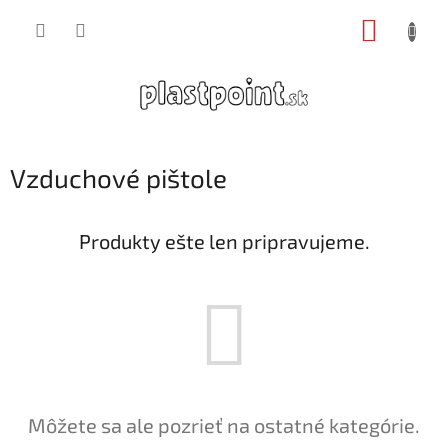
Prejsť
NÁKUP
na
obsah
KOŠÍK
Vzduchové pištole
Produkty ešte len pripravujeme.
Môžete sa ale pozrieť na ostatné kategórie.