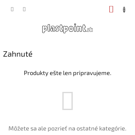
Prejsť
NÁKUP
na
obsah
KOŠÍK
Zahnuté
Produkty ešte len pripravujeme.
Môžete sa ale pozrieť na ostatné kategórie.