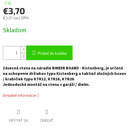
–7 %
€3,70
€3,01 bez DPH
Jednotková
Skladom
cena:
Pridať do košíka
Závesná stena na náradie BINEER BOARD - Kistenberg, je určená
na uchopenie držiakov typu Kistenberg a taktiež úložných boxov
/ krabičiek typu KTR12, KTR16, KTR20.
Jednoduchá montáž na stenu v garáži / dielni.
Detailné informácie
OPÝTAŤ SA
ZDIEĽAŤ