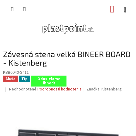
Prejsť
NÁKUP
na
obsah
KOŠÍK
Závesná stena veľká BINEER BOARD
- Kistenberg
KBB6040-S411
Akcia
Tip
Odosielame
ihneď!
Priemerné
Neohodnotené
Podrobnosti hodnotenia
Značka:
Kistenberg
hodnotenie
produktu
je
0,0
z
5
hviezdičiek.