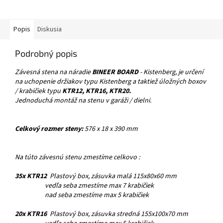
Popis
Diskusia
Podrobný popis
Závesná stena na náradie
BINEER BOARD
- Kistenberg, je určení
na uchopenie držiakov typu Kistenberg a taktiež úložných boxov
/ krabičiek typu
KTR12, KTR16, KTR20.
Jednoduchá montáž na stenu v garáži / dielni.
Celkový rozmer steny:
576 x 18 x 390 mm
Na túto závesnú stenu zmestíme celkovo :
35x KTR12
Plastový box, zásuvka malá 115x80x60 mm
vedľa seba zmestíme max 7 krabičiek
nad seba zmestíme max 5 krabičiek
20x KTR16
Plastový box, zásuvka stredná 155x100x70 mm