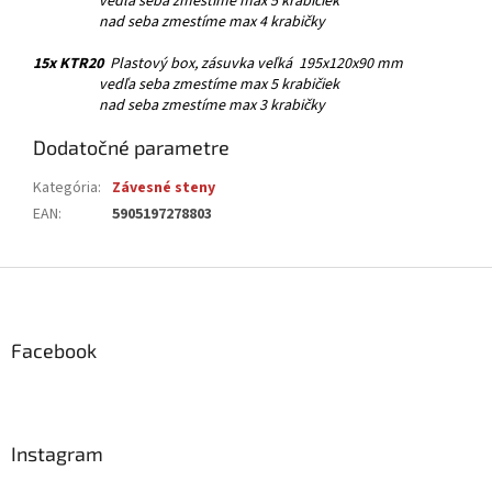
vedľa seba zmestíme max 5 krabičiek
nad seba zmestíme max 4 krabičky
15x KTR20
Plastový box, zásuvka veľká 195x120x90 mm
vedľa seba zmestíme max 5 krabičiek
nad seba zmestíme max 3 krabičky
Dodatočné parametre
Kategória
:
Závesné steny
EAN
:
5905197278803
Z
á
p
ä
Facebook
t
i
e
Instagram