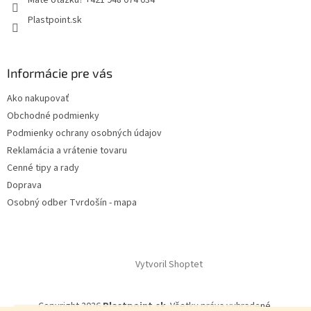
Máte otázku? +421 948 074 034
Plastpoint.sk
Informácie pre vás
Ako nakupovať
Obchodné podmienky
Podmienky ochrany osobných údajov
Reklamácia a vrátenie tovaru
Cenné tipy a rady
Doprava
Osobný odber Tvrdošín - mapa
Vytvoril Shoptet
Copyright 2026
Plastpoint.sk
. Všetky práva vyhradené.