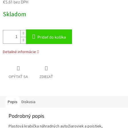
€5,61 bez DPH
Jednotková
Skladom
cena:
Pridať do košíka
Detailné informácie
OPÝTAŤ SA
ZDIEĽAŤ
Popis
Diskusia
Podrobný popis
Plastová krabička náhradných autožiaroviek a poistiek,