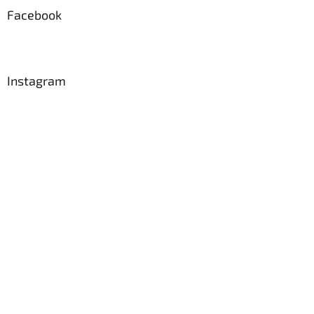
ä
Facebook
t
i
e
Instagram