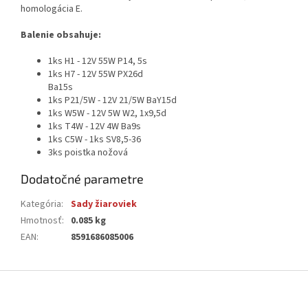
homologácia E.
Balenie obsahuje:
1ks H1 - 12V 55W P14, 5s
1ks H7 - 12V 55W PX26d
Ba15s
1ks P21/5W - 12V 21/5W BaY15d
1ks W5W - 12V 5W W2, 1x9,5d
1ks T4W - 12V 4W Ba9s
1ks C5W - 1ks SV8,5-36
3ks poistka nožová
Dodatočné parametre
Kategória
:
Sady žiaroviek
Hmotnosť
:
0.085 kg
EAN
:
8591686085006
Z
á
p