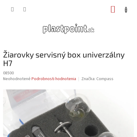
Prejsť
NÁKUP
na
obsah
KOŠÍK
Žiarovky servisný box univerzálny
H7
08500
Priemerné
Neohodnotené
Podrobnosti hodnotenia
Značka:
Compass
hodnotenie
produktu
je
0,0
z
5
hviezdičiek.