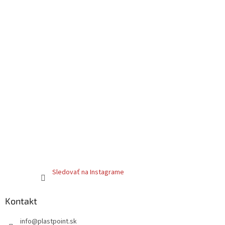
k
y
v
ý
p
i
s
u
Sledovať na Instagrame
Kontakt
info
@
plastpoint.sk