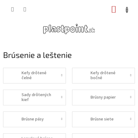
Prejsť
NÁKUP
na
obsah
KOŠÍK
Brúsenie a leštenie
Kefy drôtené
Kefy drôtené
čelné
bočné
Sady drôtených
Brúsny papier
kief
Brúsne pásy
Brúsne siete