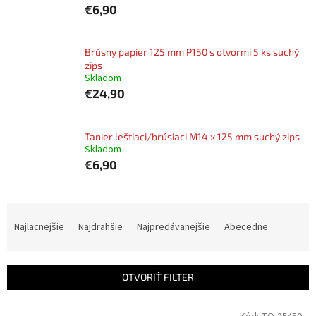
€6,90
Brúsny papier 125 mm P150 s otvormi 5 ks suchý
zips
Skladom
€24,90
Tanier leštiaci/brúsiaci M14 x 125 mm suchý zips
Skladom
€6,90
R
a
Najlacnejšie
Najdrahšie
Najpredávanejšie
Abecedne
d
e
n
OTVORIŤ FILTER
i
e
V