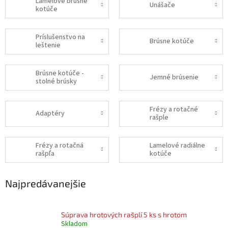
Lamelové brúsne
Unášače
kotúče
Príslušenstvo na
Brúsne kotúče
leštenie
Brúsne kotúče -
Jemné brúsenie
stolné brúsky
Frézy a rotačné
Adaptéry
rašple
Frézy a rotačná
Lamelové radiálne
rašpľa
kotúče
Najpredávanejšie
Súprava hrotových rašplí 5 ks s hrotom
Skladom