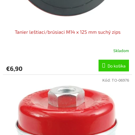
Tanier leštiaci/brúsiaci M14 x 125 mm suchý zips
Skladom
Do košíka
€6,90
Kód:
TO-06976