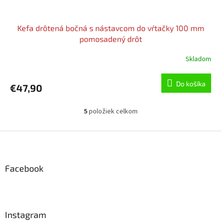
Kefa drôtená bočná s nástavcom do vŕtačky 100 mm
pomosadený drôt
Skladom
Do košíka
€47,90
5
položiek celkom
O
v
l
Z
á
á
d
p
a
ä
Facebook
c
t
i
i
e
p
e
r
Instagram
v