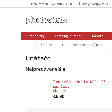
Prejsť
Máte otázku? +421 948 074 034
info@plastpoint.sk
na
obsah
Autodoplnky
Camping, outdoor
Náradie
Domov
Náradie
Elektrické a motorové náradie
Unášače
Najpredávanejšie
Tanier leštiaci/brúsiaci M14 x 125 m
suchý zips
Skladom
€6,90
R