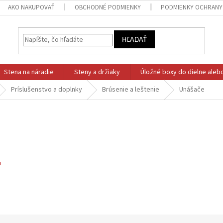
AKO NAKUPOVAŤ
OBCHODNÉ PODMIENKY
PODMIENKY OCHRANY
HĽADAŤ
Stena na náradie
Steny a držiaky
Úložné boxy do dielne aleb
Príslušenstvo a doplnky
Brúsenie a leštenie
Unášače
m