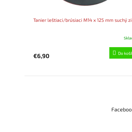
Tanier leštiaci/brúsiaci M14 x 125 mm suchý z
Skl
Do koší
€6,90
Z
á
p
ä
t
Faceboo
i
e