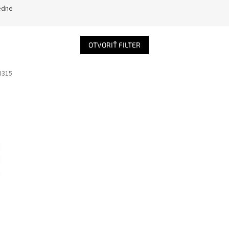
edne
OTVORIŤ FILTER
8315